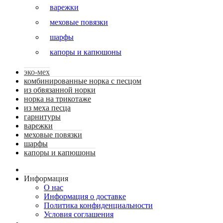
варежки
меховые повязки
шарфы
капоры и капюшоны
эко-мех
комбинированные норка с песцом
из обвязанной норки
норка на трикотаже
из меха песца
гарнитуры
варежки
меховые повязки
шарфы
капоры и капюшоны
Информация
О нас
Информация о доставке
Политика конфиденциальности
Условия соглашения