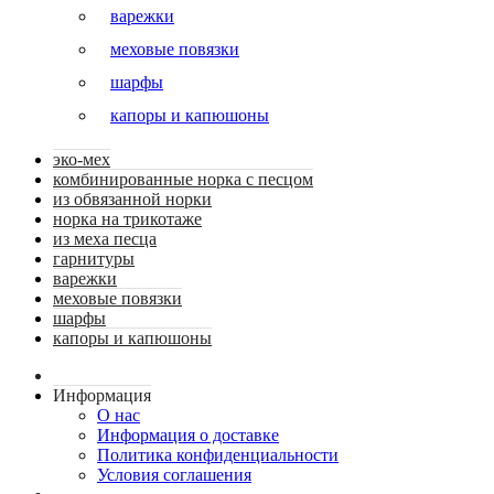
варежки
меховые повязки
шарфы
капоры и капюшоны
эко-мех
комбинированные норка с песцом
из обвязанной норки
норка на трикотаже
из меха песца
гарнитуры
варежки
меховые повязки
шарфы
капоры и капюшоны
Информация
О нас
Информация о доставке
Политика конфиденциальности
Условия соглашения