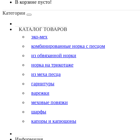
В корзине пусто!
Категории
КАТАЛОГ ТОВАРОВ
эко-мех
комбинированные норка с песцом
из обвязанной норки
норка на трикотаже
из меха песца
гарнитуры
варежки
меховые повязки
шарфы
капоры и капюшоны
Информация