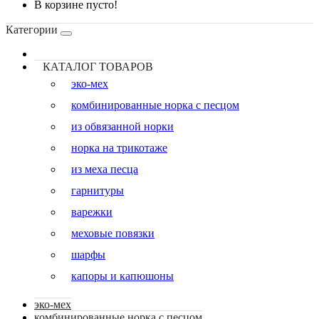
В корзине пусто!
Категории
КАТАЛОГ ТОВАРОВ
эко-мех
комбинированные норка с песцом
из обвязанной норки
норка на трикотаже
из меха песца
гарнитуры
варежки
меховые повязки
шарфы
капоры и капюшоны
эко-мех
комбинированные норка с песцом