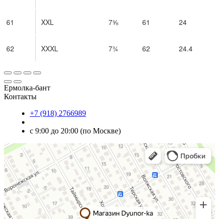
61
XXL
7⅝
61
24
62
XXXL
7¾
62
24.4
Ермолка-бант
Контакты
+7 (918) 2766989
с 9:00 до 20:00 (по Москве)