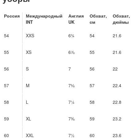
Россия
Международный
Англия
Обхват,
Обхват,
INT
UK
см
дюймы
54
XXS
6¾
54
21.6
55
XS
6⅞
55
21.6
56
S
7
56
22
57
M
7⅛
57
22.4
58
L
7¼
58
22.8
59
XL
7⅜
59
23.2
60
XXL
7½
60
23.6